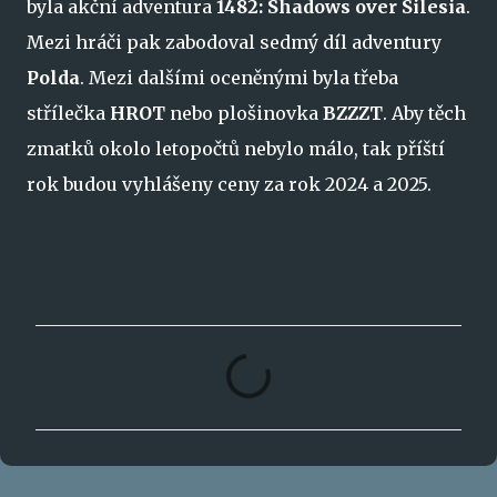
byla akční adventura
1482: Shadows over Silesia
.
Mezi hráči pak zabodoval sedmý díl adventury
Polda
. Mezi dalšími oceněnými byla třeba
střílečka
HROT
nebo plošinovka
BZZZT
. Aby těch
zmatků okolo letopočtů nebylo málo, tak příští
rok budou vyhlášeny ceny za rok 2024 a 2025.
K
o
m
e
n