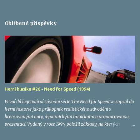
Oblíbené příspěvky
Herní klasika #26 - Need for Speed (1994)
První díl legendární závodní série The Need for Speed se zapsal do
herní historie jako průkopník realistického závodění s
licencovanými auty, dynamickými honičkami a propracovanou
prezentací. Vydaný v roce 1994, položil základy, na kterých
Electronic Arts postavila jednu z nejúspěšnějších herních značek
všech dob.