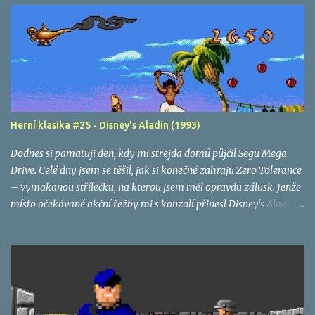
Herní klasika #25 - Disney's Aladin (1993)
Dodnes si pamatuji den, kdy mi strejda domů půjčil Segu Mega
Drive. Celé dny jsem se těšil, jak si konečně zahraju Zero Tolerance
– vymakanou střílečku, na kterou jsem měl opravdu zálusk. Jenže
místo očekávané akční řežby mi s konzolí přinesl Disney's Aladdin
. Musím s odstupem času uznat, že šlo o výbornou hru – krásně
animovanou, svižnou a nápaditou. Přesto ji dodnes podvědomě
nenávidím. Ne proto, jaká byla, ale protože tehdy nebyla tou hrou,
kterou jsem tolik chtěl.