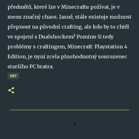
předmětů, které lze v Minecraftu požívat, je v
menu značný chaos. Jasně, stále existuje možnost
přepnout na původní crafting, ale kdo by to chtěl
ve spojení s Dualshockem? Pominu-li tedy
problémy s craftingem, Minecraft: Playstation 4
Edition, je nyní zcela plnohodnotný sourozenec
staršího PC bratra.
HRY
K
o
m