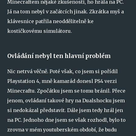
Minecraftem nějaké zkušenosti, ho hrála na PC.
Já na tom nebyl v začátcích jinak. Zkrátka myš a
klávesnice patřila neoddělitelně ke
kostičkovému simulátoru.
Ovládání nebyl ten hlavní problém
Nic netrvá věčně. Poté však, co jsem si pořídil
Playstation 4, mně kamarád donesl PS4 verzi
Minecraftu. Zpočátku jsem se tomu bránil. Přece
jenom, ovládaní takové hry na Dualshocku jsem
si nedokázal představit. Dále jsem tedy hrál jen
na PC. Jednoho dne jsem se však rozhodl, bylo to
zrovna v mém youtuberském období, že budu