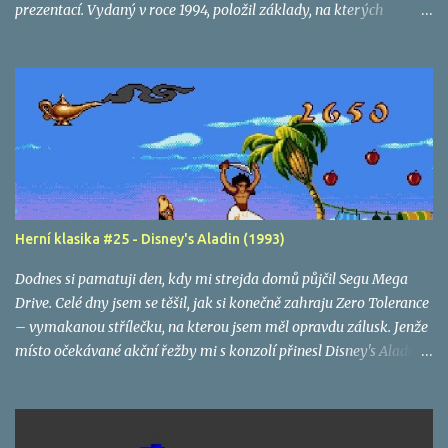
prezentací. Vydaný v roce 1994, položil základy, na kterých
Electronic Arts postavila jednu z nejúspěšnějších herních značek
všech dob.
Herní klasika #25 - Disney's Aladin (1993)
Dodnes si pamatuji den, kdy mi strejda domů půjčil Segu Mega
Drive. Celé dny jsem se těšil, jak si konečně zahraju Zero Tolerance
– vymakanou střílečku, na kterou jsem měl opravdu zálusk. Jenže
místo očekávané akční řežby mi s konzolí přinesl Disney's Aladdin
. Musím s odstupem času uznat, že šlo o výbornou hru – krásně
animovanou, svižnou a nápaditou. Přesto ji dodnes podvědomě
nenávidím. Ne proto, jaká byla, ale protože tehdy nebyla tou hrou,
kterou jsem tolik chtěl.