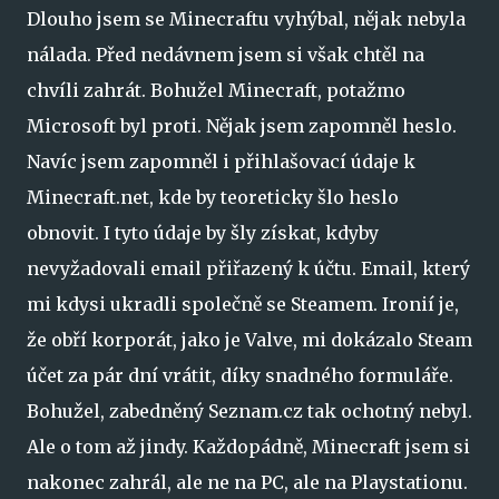
Dlouho jsem se Minecraftu vyhýbal, nějak nebyla
nálada. Před nedávnem jsem si však chtěl na
chvíli zahrát. Bohužel Minecraft, potažmo
Microsoft byl proti. Nějak jsem zapomněl heslo.
Navíc jsem zapomněl i přihlašovací údaje k
Minecraft.net, kde by teoreticky šlo heslo
obnovit. I tyto údaje by šly získat, kdyby
nevyžadovali email přiřazený k účtu. Email, který
mi kdysi ukradli společně se Steamem. Ironií je,
že obří korporát, jako je Valve, mi dokázalo Steam
účet za pár dní vrátit, díky snadného formuláře.
Bohužel, zabedněný Seznam.cz tak ochotný nebyl.
Ale o tom až jindy. Každopádně, Minecraft jsem si
nakonec zahrál, ale ne na PC, ale na Playstationu.