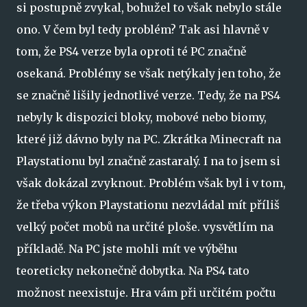
si postupně zvykal, bohužel to však nebylo stále
ono. V čem byl tedy problém? Tak asi hlavně v
tom, že PS4 verze byla oproti té PC značně
osekaná. Problémy se však netýkaly jen toho, že
se značně lišily jednotlivé verze. Tedy, že na PS4
nebyly k dispozici bloky, mobové nebo biomy,
které již dávno byly na PC. Zkrátka Minecraft na
Playstationu byl značně zastaralý. I na to jsem si
však dokázal zvyknout. Problém však byl i v tom,
že třeba výkon Playstationu nezvládal mít příliš
velký počet mobů na určité ploše. vysvětlím na
příkladě. Na PC jste mohli mít ve výběhu
teoreticky nekonečně dobytka. Na PS4 tato
možnost neexistuje. Hra vám při určitém počtu