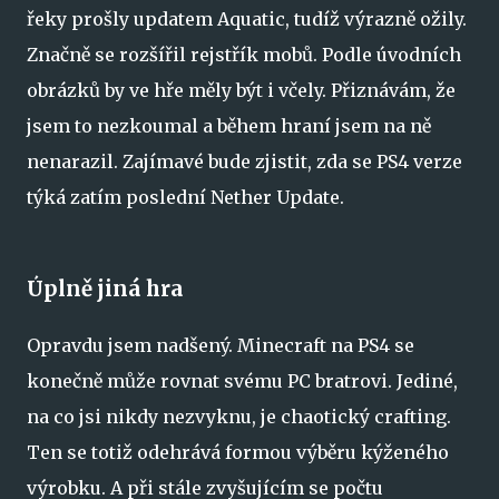
řeky prošly updatem Aquatic, tudíž výrazně ožily.
Značně se rozšířil rejstřík mobů. Podle úvodních
obrázků by ve hře měly být i včely. Přiznávám, že
jsem to nezkoumal a během hraní jsem na ně
nenarazil. Zajímavé bude zjistit, zda se PS4 verze
týká zatím poslední Nether Update.
Úplně jiná hra
Opravdu jsem nadšený. Minecraft na PS4 se
konečně může rovnat svému PC bratrovi. Jediné,
na co jsi nikdy nezvyknu, je chaotický crafting.
Ten se totiž odehrává formou výběru kýženého
výrobku. A při stále zvyšujícím se počtu