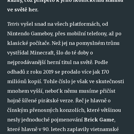
každý, což přispělo k jeho ikonickému statusu
ve světě her.
Tetris
vyšel snad na všech platformách, od
Nintendo Gameboy, přes mobilní telefony, až po
klasické počítače. Než jej na pomyslném trůnu
vystřídal Minecraft, šlo do té doby o
nejprodávanější herní titul na světě. Podle
odhadů z roku 2019 se prodalo více jak 170
miliónů kopií. Tohle číslo je však ve skutečnosti
mnohem vyšší, neboť k němu musíme přičíst
hojně šířené pirátské verze. Řeč je hlavně o
čínským přenosných konzolích, které většinou
nesly jednoduché pojmenování
Brick Game
,
které hlavně v 90. letech zaplavily vietnamské