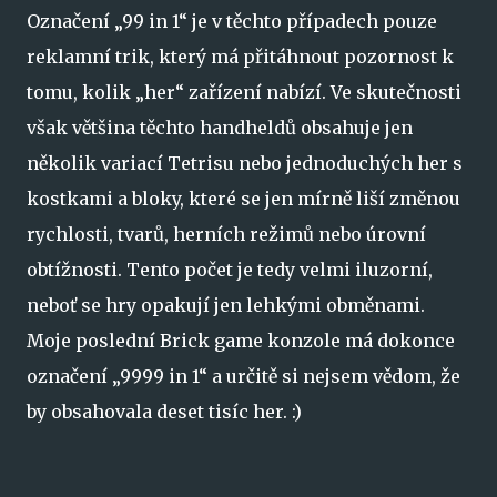
Označení „99 in 1“ je v těchto případech pouze
reklamní trik, který má přitáhnout pozornost k
tomu, kolik „her“ zařízení nabízí. Ve skutečnosti
však většina těchto handheldů obsahuje jen
několik variací Tetrisu nebo jednoduchých her s
kostkami a bloky, které se jen mírně liší změnou
rychlosti, tvarů, herních režimů nebo úrovní
obtížnosti. Tento počet je tedy velmi iluzorní,
neboť se hry opakují jen lehkými obměnami.
Moje poslední Brick game konzole má dokonce
označení „9999 in 1“ a určitě si nejsem vědom, že
by obsahovala deset tisíc her. :)