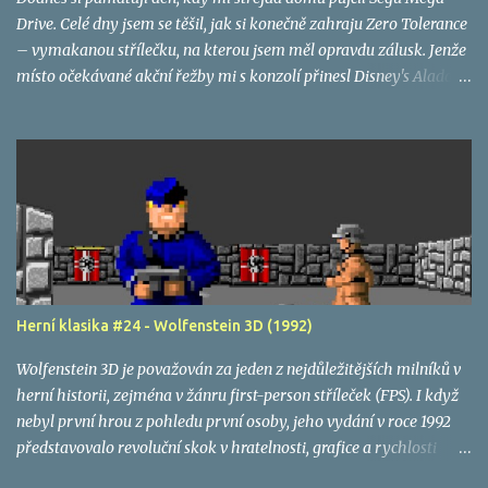
Drive. Celé dny jsem se těšil, jak si konečně zahraju Zero Tolerance
– vymakanou střílečku, na kterou jsem měl opravdu zálusk. Jenže
místo očekávané akční řežby mi s konzolí přinesl Disney's Aladdin
. Musím s odstupem času uznat, že šlo o výbornou hru – krásně
animovanou, svižnou a nápaditou. Přesto ji dodnes podvědomě
nenávidím. Ne proto, jaká byla, ale protože tehdy nebyla tou hrou,
kterou jsem tolik chtěl.
Herní klasika #24 - Wolfenstein 3D (1992)
Wolfenstein 3D je považován za jeden z nejdůležitějších milníků v
herní historii, zejména v žánru first-person stříleček (FPS). I když
nebyl první hrou z pohledu první osoby, jeho vydání v roce 1992
představovalo revoluční skok v hratelnosti, grafice a rychlosti
vykreslování, čímž položil základy pro vznik celého FPS žánru, jak