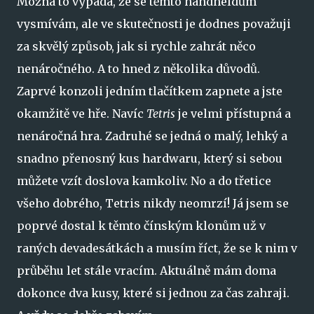
Možná to vypadá, že se těmto handheldům
vysmívám, ale ve skutečnosti je dodnes považuji
za skvělý způsob, jak si rychle zahrát něco
nenáročného. A to hned z několika důvodů.
Zaprvé konzoli jedním tlačítkem zapnete a jste
okamžitě ve hře. Navíc
Tetris
je velmi přístupná a
nenáročná hra. Zadruhé se jedná o malý, lehký a
snadno přenosný kus hardwaru, který si sebou
můžete vzít doslova kamkoliv. No a do třetice
všeho dobrého, Tetris nikdy neomrzí! Já jsem se
poprvé dostal k těmto čínským klonům už v
raných devadesátkách a musím říct, že se k nim v
průběhu let stále vracím. Aktuálně mám doma
dokonce dva kusy, které si jednou za čas zahraji.