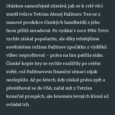
Otázkou samozřejmě zůstává, jak se k celé věci
stavěl tvůrce Tetrisu Alexej Pažitnov. Ten se z
masové produkce čínských handheldů s jeho
hrou příliš neradoval. Po vydání v roce 1984 T
etris
rychle získal popularitu, ale díky tehdejšímu
sovětskému režimu Pažitnov zpočátku z výdělků
vůbec neprofitoval – práva na hru patřila státu.
Čínské kopie hry se rychle rozšířily po celém
světě, což Pažitnovovu finanční situaci nijak
nezlepšilo. Až po letech, kdy získal práva zpět a
přestěhoval se do USA, začal mít z Tetrisu
konečně prospěch, ale fenomén levných klonů už
ovládal trh.