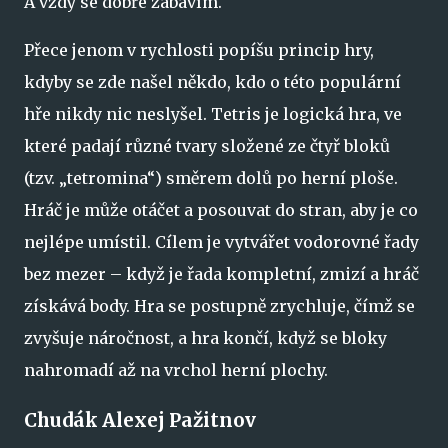
A vždy se dobře zabavím.
Přece jenom v rychlosti popíšu princip hry,
kdyby se zde našel někdo, kdo o této populární
hře nikdy nic neslyšel. Tetris je logická hra, ve
které padají různé tvary složené ze čtyř bloků
(tzv. „tetromina“) směrem dolů po herní ploše.
Hráč je může otáčet a posouvat do stran, aby je co
nejlépe umístil. Cílem je vytvářet vodorovné řady
bez mezer – když je řada kompletní, zmizí a hráč
získává body. Hra se postupně zrychluje, čímž se
zvyšuje náročnost, a hra končí, když se bloky
nahromadí až na vrchol herní plochy.
Chudák Alexej Pažitnov