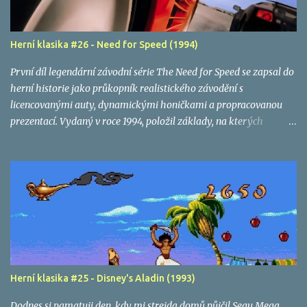
Herní klasika #26 - Need for Speed (1994)
První díl legendární závodní série The Need for Speed se zapsal do
herní historie jako průkopník realistického závodění s
licencovanými auty, dynamickými honičkami a propracovanou
prezentací. Vydaný v roce 1994, položil základy, na kterých
Electronic Arts postavila jednu z nejúspěšnějších herních značek
všech dob.
Herní klasika #25 - Disney's Aladin (1993)
Dodnes si pamatuji den, kdy mi strejda domů půjčil Segu Mega