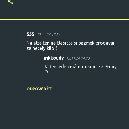
555
12.11.24 17:54
K
Na alze ten nejklasictejsi bazmek prodavaj
o
za necely kilo :)
m
mkkoudy
13.11.24 14:13
e
Já ten jeden mám dokonce z Penny
n
:D
t
á
ODPOVĚDĚT
ř
e