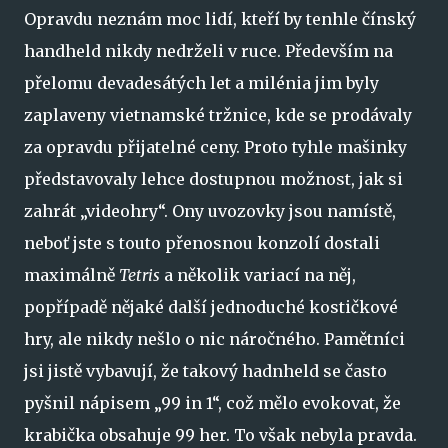
Opravdu neznám moc lidí, kteří by tenhle čínský
handheld nikdy nedrželi v ruce. Především na
přelomu devadesátých let a milénia jim byly
zaplaveny vietnamské tržnice, kde se prodávaly
za opravdu přijatelné ceny. Proto tyhle mašinky
představovaly lehce dostupnou možnost, jak si
zahrát „videohry“. Ony uvozovky jsou namístě,
neboť jste s touto přenosnou konzolí dostali
maximálně
Tetris
a několik variací na něj,
popřípadě nějaké další jednoduché kostičkové
hry, ale nikdy nešlo o nic náročného. Pamětníci
jsi jistě vybavují, že takový hadnheld se často
pyšnil nápisem „99 in 1“, což mělo evokovat, že
krabička obsahuje 99 her. To však nebyla pravda.