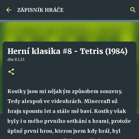
Přeskočit na hlavní obsah
ZÁPISNÍK HRÁČE
Herní klasika #8 - Tetris (1984)
dne
8.1.25
Kostky jsou mi nějakým způsobem souzeny.
Tedy alespoň ve videohrách. Minecraft už
hraju spoustu let a stále mě baví. Kostky však
byly i u mého prvního setkání s hrami, protože
úplně první hrou, kterou jsem kdy hrál, byl