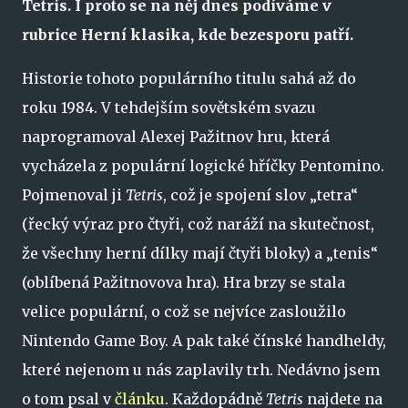
Tetris. I proto se na něj dnes podíváme v
rubrice Herní klasika, kde bezesporu patří.
Historie tohoto populárního titulu sahá až do
roku 1984. V tehdejším sovětském svazu
naprogramoval Alexej Pažitnov hru, která
vycházela z populární logické hříčky Pentomino.
Pojmenoval ji
Tetris
, což je spojení slov „tetra“
(řecký výraz pro čtyři, což naráží na skutečnost,
že všechny herní dílky mají čtyři bloky) a „tenis“
(oblíbená Pažitnovova hra). Hra brzy se stala
velice populární, o což se nejvíce zasloužilo
Nintendo Game Boy. A pak také čínské handheldy,
které nejenom u nás zaplavily trh. Nedávno jsem
o tom psal v
článku
. Každopádně
Tetris
najdete na