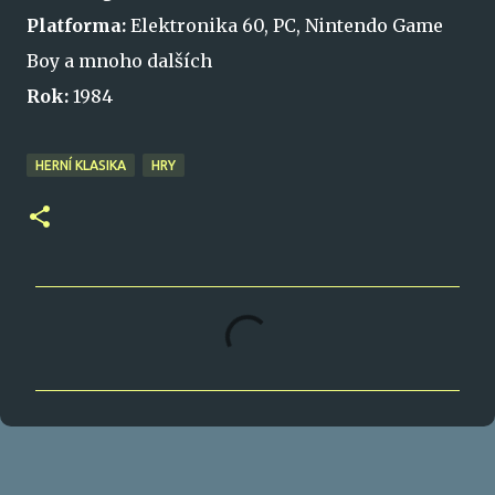
Platforma:
Elektronika 60, PC, Nintendo Game
Boy a mnoho dalších
Rok:
1984
HERNÍ KLASIKA
HRY
K
o
m
e
n
t