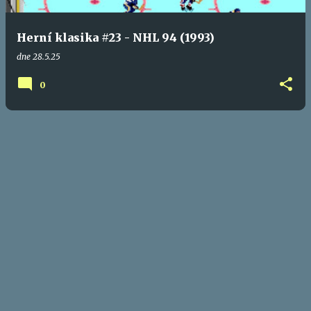
ě
v
Herní klasika #23 - NHL 94 (1993)
k
dne
28.5.25
y
0